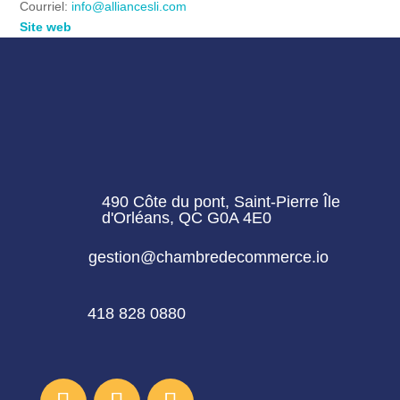
Courriel:
info
@
alliancesli.com
Site web
490 Côte du pont, Saint-Pierre Île
d'Orléans, QC G0A 4E0
gestion@chambredecommerce.io
418 828 0880