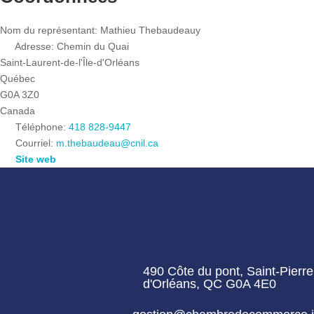
Nom du représentant:
Mathieu Thebaudeauy
Adresse:
Chemin du Quai
Saint-Laurent-de-l'Île-d'Orléans
Québec
G0A 3Z0
Canada
Téléphone:
418 828-9447
Courriel:
m.thebaudeau
@
cnil.ca
Site web
490 Côte du pont, Saint-Pierre 
d'Orléans, QC G0A 4E0