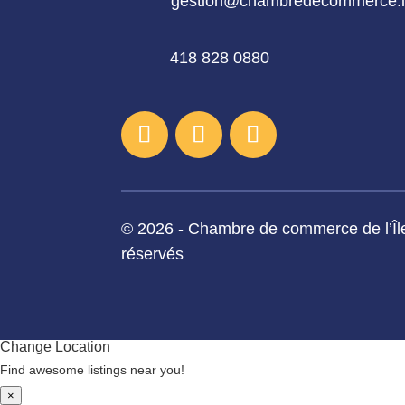
gestion@chambredecommerce.
418 828 0880
© 2026 - Chambre de commerce de l’Île
réservés
Change Location
Find awesome listings near you!
×