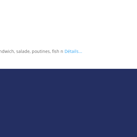
ndwich, salade, poutines, fish n
Détails...