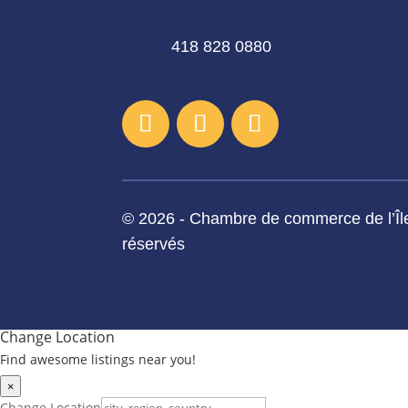
418 828 0880
© 2026 - Chambre de commerce de l’Île
réservés
Change Location
Find awesome listings near you!
×
Change Location