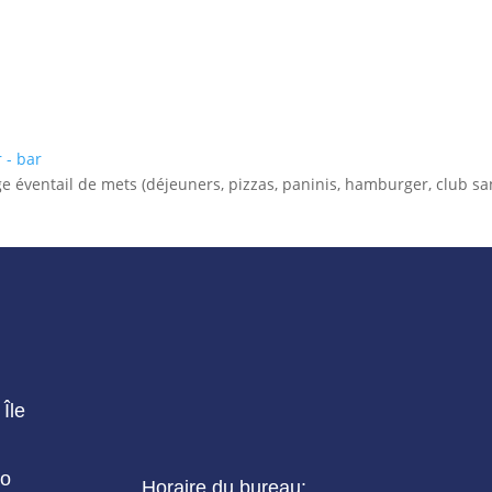
 - bar
ge éventail de mets (déjeuners, pizzas, paninis, hamburger, club sa
Île
io
Horaire du bureau: