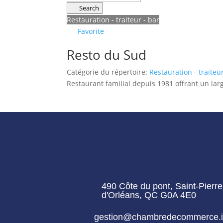
Search
Restauration - traiteur - bar
Favorite
Resto du Sud
Catégorie du répertoire:
Restauration - traiteur
Restaurant familial depuis 1981 offrant un lar
490 Côte du pont, Saint-Pierre 
d'Orléans, QC G0A 4E0
gestion@chambredecommerce.